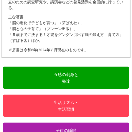
立のための調査研究や、講演会などの啓発活動を全国的に行ってい
る。
主な著書
「脳の進化で子どもが育つ」（芽ばえ社）、
「脳と心の子育て」（ブレーン出版）、
「５歳までに決まる！才能をグングン引出す脳の鍛え方 育て方」
（すばる舎）ほか。
※肩書は令和6年(2024年)3月現在のものです。
五感の刺激と
発達
生活リズム・
生活習慣
子供の睡眠