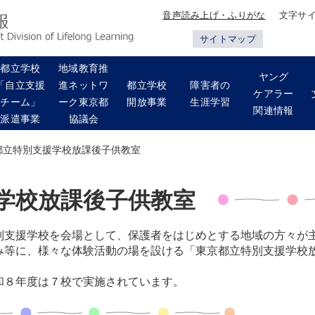
音声読み上げ・ふりがな
文字サ
サイトマップ
都立学校
地域教育推
ヤング
「自立支援
進ネットワ
都立学校
障害者の
ケアラー
チーム」
ーク東京都
開放事業
生涯学習
関連情報
派遣事業
協議会
都立特別支援学校放課後子供教室
学校放課後子供教室
支援学校を会場として、保護者をはじめとする地域の方々が
み等に、様々な体験活動の場を設ける「東京都立特別支援学校
和８年度は７校で実施されています。