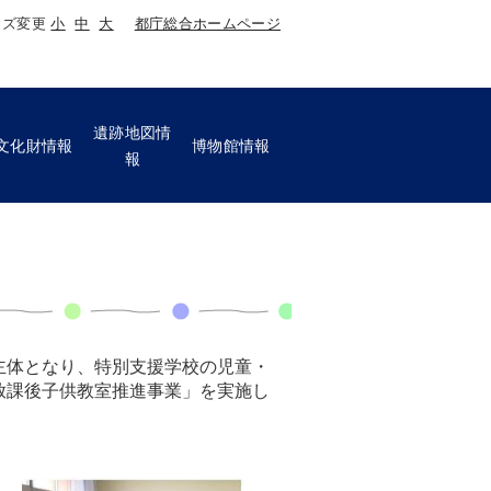
イズ変更
小
中
大
都庁総合ホームページ
遺跡地図情
文化財情報
博物館情報
報
主体となり、特別支援学校の児童・
放課後子供教室推進事業」を実施し