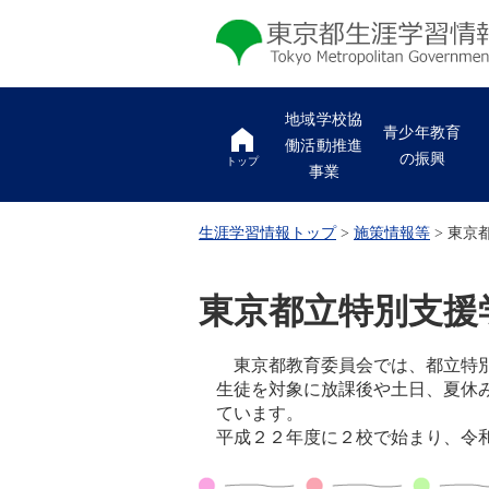
地域学校協
青少年教育
働活動推進
の振興
トップ
事業
生涯学習情報トップ
>
施策情報等
> 東京
東京都立特別支援
東京都教育委員会では、都立特別
生徒を対象に放課後や土日、夏休
ています。
平成２２年度に２校で始まり、令