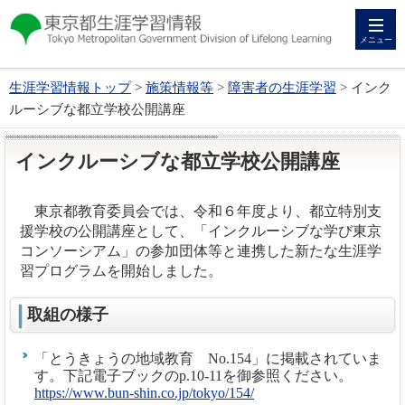
メニュー
生涯学習情報トップ
>
施策情報等
>
障害者の生涯学習
> インク
ルーシブな都立学校公開講座
インクルーシブな都立学校公開講座
東京都教育委員会では、令和６年度より、都立特別支
援学校の公開講座として、「インクルーシブな学び東京
コンソーシアム」の参加団体等と連携した新たな生涯学
習プログラムを開始しました。
取組の様子
「とうきょうの地域教育 No.154」に掲載されていま
す。下記電子ブックのp.10-11を御参照ください。
https://www.bun-shin.co.jp/tokyo/154/